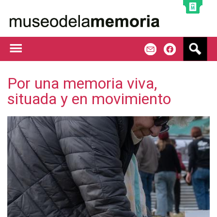
Jump to navigation
B
m
f
u
s
c
Por una memoria viva,
a
situada y en movimiento
r