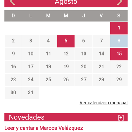
Agosto
«
»
D
L
M
M
J
V
S
1
2
3
4
5
6
7
8
9
10
11
12
13
14
15
16
17
18
19
20
21
22
23
24
25
26
27
28
29
30
31
Ver calendario mensual
Novedades
[+]
Leer y cantar a Marcos Velázquez