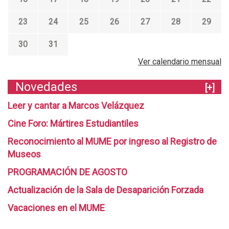
n
e
23
24
25
26
27
28
29
l
M
30
31
U
M
Ver calendario mensual
E
:
Novedades
[+]
R
e
Leer y cantar a Marcos Velázquez
p
Cine Foro: Mártires Estudiantiles
r
e
Reconocimiento al MUME por ingreso al Registro de
s
Museos
e
n
PROGRAMACIÓN DE AGOSTO
t
Actualización de la Sala de Desaparición Forzada
a
r
Vacaciones en el MUME
l
a