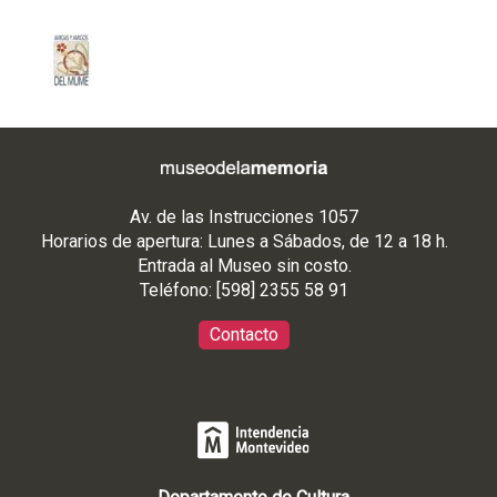
a
u
s
e
n
c
i
a
Av. de las Instrucciones 1057
Horarios de apertura: Lunes a Sábados, de 12 a 18 h.
Entrada al Museo sin costo.
Teléfono: [598] 2355 58 91
Contacto