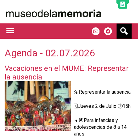
Jump to navigation
B
m
f
u
s
c
Agenda - 02.07.2026
a
r
Vacaciones en el MUME: Representar
la ausencia
🌼Representar la ausencia
🗓️Jueves 2 de Julio 🕑15h
👧🏽Para infancias y
adolescencias de 8 a 14
años