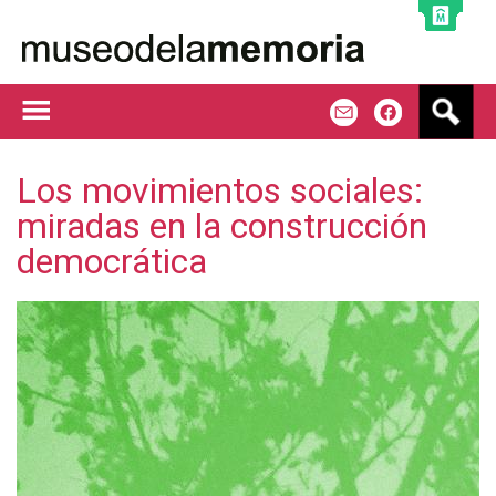
Jump to navigation
B
m
f
u
s
c
Los movimientos sociales:
a
miradas en la construcción
r
democrática