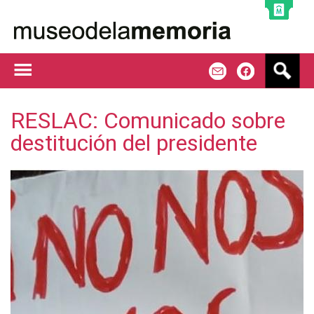
Jump to navigation
B
m
f
u
s
c
RESLAC: Comunicado sobre
a
destitución del presidente
r