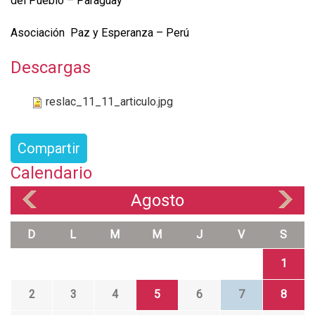
del Pueblo – Paraguay
Asociación Paz y Esperanza – Perú
Descargas
reslac_11_11_articulo.jpg
Compartir
Calendario
Agosto
«
»
D
L
M
M
J
V
S
1
2
3
4
5
6
7
8