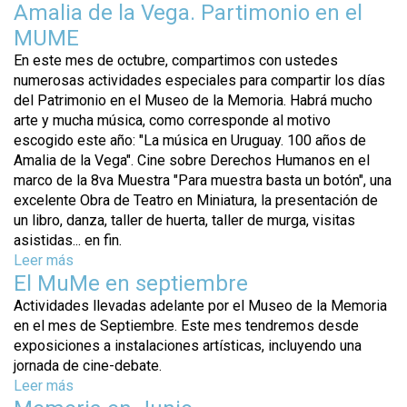
b
Amalia de la Vega. Partimonio en el
j
r
r
e
MUME
e
e
r
e
En este mes de octubre, compartimos con ustedes
N
e
n
numerosas actividades especiales para compartir los días
o
s
e
del Patrimonio en el Museo de la Memoria. Habrá mucho
v
y
l
arte y mucha música, como corresponde al motivo
i
a
M
escogido este año: "La música en Uruguay. 100 años de
e
m
u
Amalia de la Vega". Cine sobre Derechos Humanos en el
m
n
s
marco de la 8va Muestra "Para muestra basta un botón", una
b
i
e
excelente Obra de Teatro en Miniatura, la presentación de
r
s
o
un libro, danza, taller de huerta, taller de murga, visitas
e
t
d
asistidas... en fin.
e
í
e
Leer más
s
n
a
l
El MuMe en septiembre
o
e
a
b
l
Actividades llevadas adelante por el Museo de la Memoria
M
r
M
en el mes de Septiembre. Este mes tendremos desde
e
e
U
exposiciones a instalaciones artísticas, incluyendo una
m
L
M
jornada de cine-debate.
o
a
E
Leer más
s
r
M
o