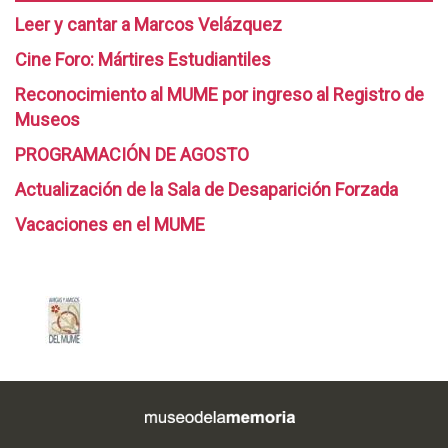
u
i
i
r
Leer y cantar a Marcos Velázquez
s
c
e
t
e
i
Cine Foro: Mártires Estudiantiles
m
i
o
o
b
m
Reconocimiento al MUME por ingreso al Registro de
d
n
r
o
e
Museos
e
e
n
l
s
-
i
PROGRAMACIÓN DE AGOSTO
a
t
e
o
M
e
Actualización de la Sala de Desaparición Forzada
n
e
e
m
e
n
Vacaciones en el MUME
m
p
r
e
o
o
o
l
r
r
-
M
i
a
f
U
a
l
e
M
e
b
E
s
r
.
e
D
r
i
o