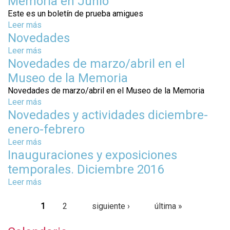
Memoria en Junio
i
ú
b
Este es un boletín de prueba amigues
a
s
r
Leer más
s
i
e
Novedades
o
c
E
b
Leer más
s
a
l
r
Novedades de marzo/abril en el
o
e
M
e
b
n
Museo de la Memoria
u
M
r
U
M
Novedades de marzo/abril en el Museo de la Memoria
e
e
r
e
Leer más
s
m
N
u
e
Novedades y actividades diciembre-
o
o
o
g
n
b
r
enero-febrero
v
u
s
r
i
e
Leer más
s
a
e
e
a
d
Inauguraciones y exposiciones
o
y
p
N
e
a
b
:
temporales. Diciembre 2016
t
o
n
d
r
1
i
v
Leer más
s
J
e
e
0
e
e
o
u
s
N
P
0
m
d
b
n
1
2
siguiente ›
última »
o
a
á
b
a
r
i
v
ñ
r
d
e
o