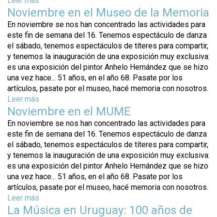
Leer más
s
Noviembre en el Museo de la Memoria
o
b
En noviembre se nos han concentrado las actividades para
r
este fin de semana del 16. Tenemos espectáculo de danza
e
el sábado, tenemos espectáculos de títeres para compartir,
M
y tenemos la inauguración de una exposición muy exclusiva:
a
es una exposición del pintor Anhelo Hernández que se hizo
r
una vez hace... 51 años, en el año 68. Pasate por los
z
artículos, pasate por el museo, hacé memoria con nosotros.
o
Leer más
s
e
Noviembre en el MUME
o
n
b
En noviembre se nos han concentrado las actividades para
e
r
este fin de semana del 16. Tenemos espectáculo de danza
l
e
el sábado, tenemos espectáculos de títeres para compartir,
M
N
y tenemos la inauguración de una exposición muy exclusiva:
U
o
es una exposición del pintor Anhelo Hernández que se hizo
M
v
una vez hace... 51 años, en el año 68. Pasate por los
E
i
artículos, pasate por el museo, hacé memoria con nosotros.
,
e
Leer más
s
m
m
La Música en Uruguay: 100 años de
o
u
b