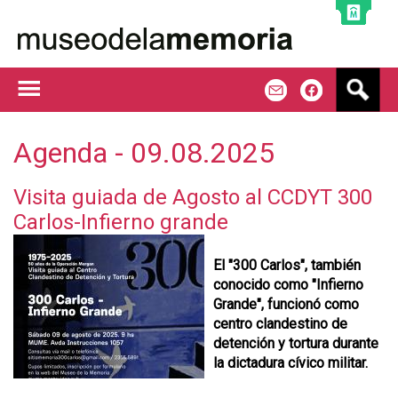
Jump to navigation
B
m
f
u
s
c
Agenda - 09.08.2025
a
r
Visita guiada de Agosto al CCDYT 300
Carlos-Infierno grande
El "300 Carlos", también
conocido como "Infierno
Grande", funcionó como
centro clandestino de
detención y tortura durante
la dictadura cívico militar.