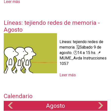
Leer más
s
o
b
r
Líneas: tejiendo redes de memoria -
e
Agosto
V
i
s
Líneas: tejiendo redes de
i
memoria. 🗓️Sábado 9 de
t
agosto. 🕛14 a 15 hs. 📌
a
MUME_Avda Instrucciones
g
1057
u
i
Leer más
s
a
o
d
b
a
r
d
Calendario
e
e
L
Agosto
A
«
»
í
g