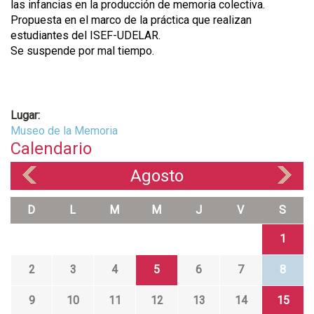
las infancias en la producción de memoria colectiva.
Propuesta en el marco de la práctica que realizan
estudiantes del ISEF-UDELAR.
Se suspende por mal tiempo.
Lugar:
Museo de la Memoria
Calendario
Agosto
«
»
D
L
M
M
J
V
S
1
2
3
4
5
6
7
8
9
10
11
12
13
14
15