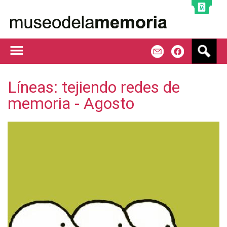
Jump to navigation
B
m
f
u
s
c
Líneas: tejiendo redes de
a
memoria - Agosto
r