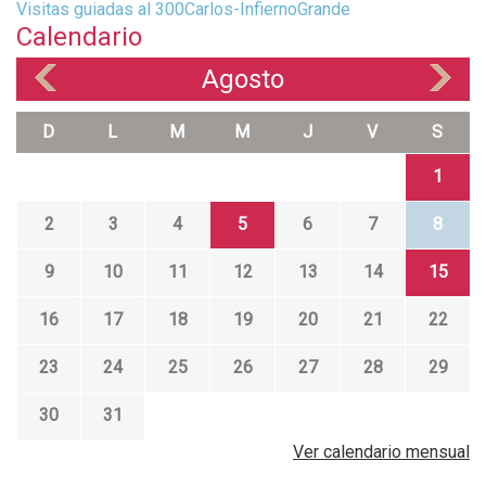
Visitas guiadas al 300Carlos-InfiernoGrande
Calendario
Agosto
«
»
D
L
M
M
J
V
S
1
2
3
4
5
6
7
8
9
10
11
12
13
14
15
16
17
18
19
20
21
22
23
24
25
26
27
28
29
30
31
Ver calendario mensual