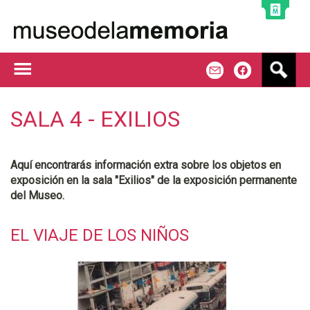
Jump to navigation
B
m
f
u
s
c
SALA 4 - EXILIOS
a
r
Aquí encontrarás información extra sobre los objetos en
exposición en la sala "Exilios" de la exposición permanente
del Museo.
EL VIAJE DE LOS NIÑOS