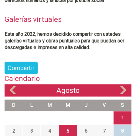
derechos humanos y la lucha por justicia social
Galerías virtuales
Este año 2022, hemos decidido compartir con ustedes
galerías virtuales y obras puntuales para que puedan ser
descargadas e impresas en alta calidad.
Compartir
Calendario
Agosto
«
»
D
L
M
M
J
V
S
1
2
3
4
5
6
7
8