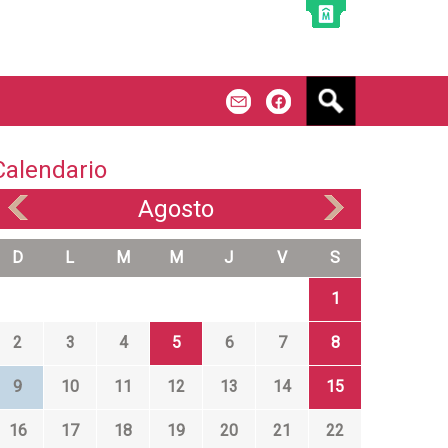
B
m
f
u
s
c
Calendario
a
r
Agosto
«
»
D
L
M
M
J
V
S
1
2
3
4
5
6
7
8
9
10
11
12
13
14
15
16
17
18
19
20
21
22