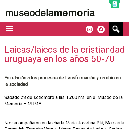
Jump to navigation
B
m
f
u
s
c
Laicas/laicos de la cristiandad
a
uruguaya en los años 60-70
r
En relación a los procesos de transformación y cambio en
la sociedad
Sábado 28 de setiembre a las 16:00 hrs. en el Museo de la
Memoria – MUME.
Nos acompañaron en la charla María Josefina Plá, Margarita