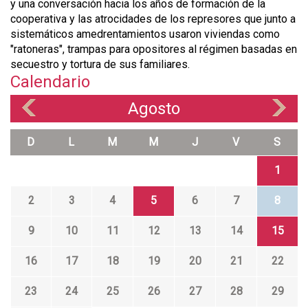
A
y una conversación hacia los años de formación de la
cooperativa y las atrocidades de los represores que junto a
T
sistemáticos amedrentamientos usaron viviendas como
I
"ratoneras", trampas para opositores al régimen basadas en
V
secuestro y tortura de sus familiares.
Calendario
I
S
Agosto
«
»
M
O
D
L
M
M
J
V
S
Y
1
R
E
2
3
4
5
6
7
8
S
9
10
11
12
13
14
15
I
S
16
17
18
19
20
21
22
T
23
24
25
26
27
28
29
E