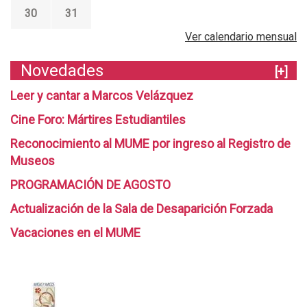
N
30
31
C
Ver calendario mensual
I
A
Novedades
[+]
|
Leer y cantar a Marcos Velázquez
E
S
Cine Foro: Mártires Estudiantiles
T
Reconocimiento al MUME por ingreso al Registro de
A
Museos
D
PROGRAMACIÓN DE AGOSTO
O
Actualización de la Sala de Desaparición Forzada
D
Vacaciones en el MUME
E
S
I
T