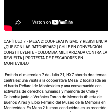
P
I
S
O
D
I
CAPÍTULO 7 - MESA 2: COOPERATIVISMO Y RESISTENCIA
O
¿QUE SON LAS RATONERAS? | CHILE EN CONVENCIÓN
#
CONSTITUYENTE - COLOMBIA MILITARIZADA CONTRA LA
7
REVUELTA | PROTESTA DE PESCADORES EN
MONTEVIDEO
-
C
Emitido el miercoles
7 de Julio
21, HX7 aborda dos temas
O
centrales: una visita a la cooperativa Mesa 2 localizada en
O
el barrio Peñarol de Montevideo y una conversación con
activistas de derechos humanos y memoria de Chile y
P
Colombia junto a Verónica Torras de Memoria Abierta de
E
Buenos Aires y Elbio Ferrario del Museo de la Memoria en
R
Montevideo. En Mesa 2 fuimos conducidos en un recorrido