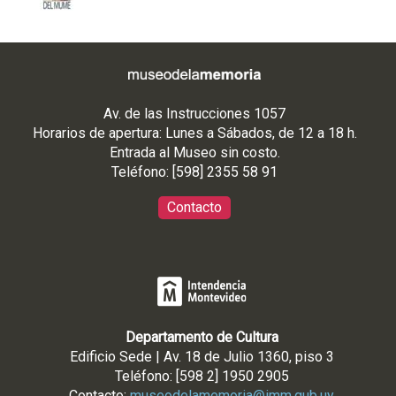
U
A
C
I
Ó
Av. de las Instrucciones 1057
N
Horarios de apertura: Lunes a Sábados, de 12 a 18 h.
Entrada al Museo sin costo.
C
Teléfono: [598] 2355 58 91
H
L
Contacto
-
C
O
L
-
Departamento de Cultura
U
Edificio Sede | Av. 18 de Julio 1360, piso 3
R
Teléfono: [598 2] 1950 2905
Contacto:
museodelamemoria@imm.gub.uy