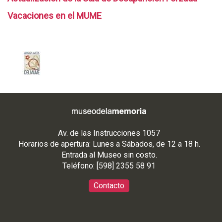
a
Vacaciones en el MUME
+
#
S
O
S
C
o
l
o
Av. de las Instrucciones 1057
m
Horarios de apertura: Lunes a Sábados, de 12 a 18 h.
Entrada al Museo sin costo.
b
Teléfono: [598] 2355 58 91
i
a
Contacto
+
M