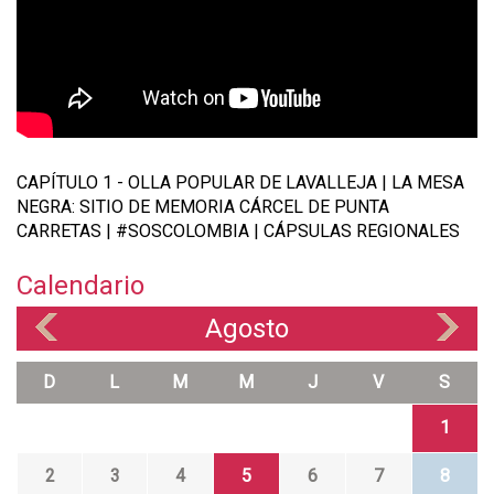
P
I
S
O
D
I
CAPÍTULO 1 - OLLA POPULAR DE LAVALLEJA | LA MESA
O
NEGRA: SITIO DE MEMORIA CÁRCEL DE PUNTA
#
CARRETAS | #SOSCOLOMBIA | CÁPSULAS REGIONALES
1
Calendario
-
O
Agosto
«
»
l
l
D
L
M
M
J
V
S
a
1
P
o
2
3
4
5
6
7
8