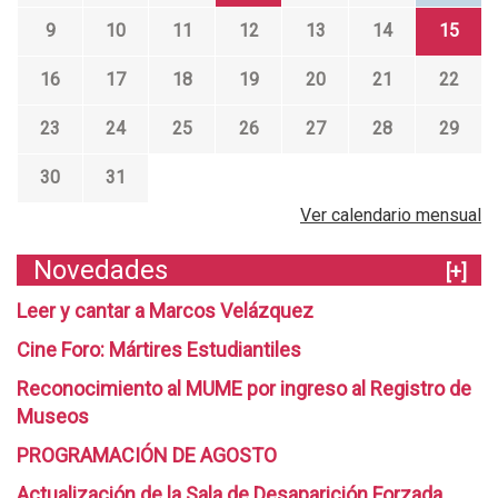
p
9
10
11
12
13
14
15
u
l
16
17
18
19
20
21
22
a
23
24
25
26
27
28
29
r
R
30
31
e
Ver calendario mensual
d
L
Novedades
[+]
a
Leer y cantar a Marcos Velázquez
v
a
Cine Foro: Mártires Estudiantiles
l
Reconocimiento al MUME por ingreso al Registro de
l
Museos
e
PROGRAMACIÓN DE AGOSTO
j
Actualización de la Sala de Desaparición Forzada