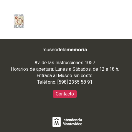
Í
-
M
u
s
e
o
d
Av. de las Instrucciones 1057
e
Horarios de apertura: Lunes a Sábados, de 12 a 18 h.
l
Entrada al Museo sin costo.
Teléfono: [598] 2355 58 91
a
M
Contacto
e
m
o
r