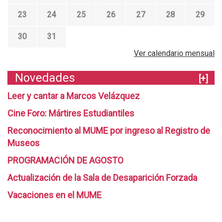
R
23
24
25
26
27
28
29
Q
U
30
31
E
Ver calendario mensual
A
S
Novedades
[+]
Í
Leer y cantar a Marcos Velázquez
M
E
Cine Foro: Mártires Estudiantiles
G
Reconocimiento al MUME por ingreso al Registro de
U
Museos
S
PROGRAMACIÓN DE AGOSTO
T
Actualización de la Sala de Desaparición Forzada
A
Vacaciones en el MUME
A
M