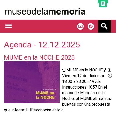
Jump to navigation
B
m
f
u
s
c
Agenda - 12.12.2025
a
r
MUME en la NOCHE 2025
🌼MUME en la NOCHE🌙 🗓️
Viernes 12 de diciembre 🕘
18:00 a 23:30 📌Avda
Instrucciones 1057 En el
marco de Museos en la
Noche, el MUME abrirá sus
puertas con una propuesta
que integra: ✊🏾Reconocimiento a