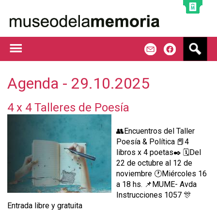
Jump to navigation
B
m
f
u
s
c
Agenda - 29.10.2025
a
r
4 x 4 Talleres de Poesía
👥Encuentros del Taller
Poesía & Política 📕4
libros x 4 poetas✒️ 🗓️Del
22 de octubre al 12 de
noviembre 🕐Miércoles 16
a 18 hs. 📌MUME- Avda
Instrucciones 1057 🎊
Entrada libre y gratuita