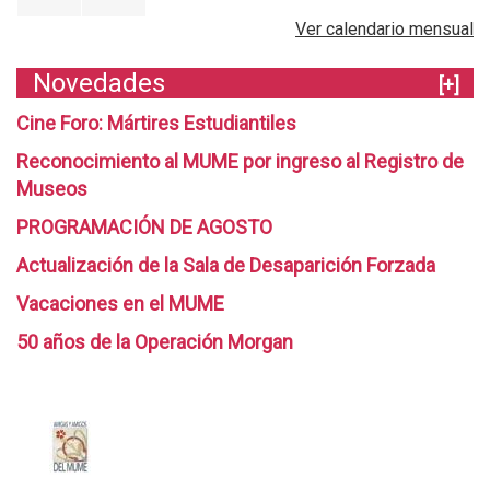
o
Ver calendario mensual
e
s
Novedades
[+]
í
a
Cine Foro: Mártires Estudiantiles
y
Reconocimiento al MUME por ingreso al Registro de
P
Museos
o
l
PROGRAMACIÓN DE AGOSTO
í
t
Actualización de la Sala de Desaparición Forzada
i
Vacaciones en el MUME
c
a
50 años de la Operación Morgan