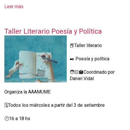
Leer más
s
o
b
r
Taller Literario Poesía y Política
e
4
x
📕Taller literario
4
T
✒️ Poesía y política
a
l
🧑🏻‍🏫Coordinado por
l
Daniel Vidal
e
r
Organiza la AAAMUME
e
s
🗓️Todos los miércoles a partir del 3 de setiembre
d
e
🕛16 a 18 hs
P
o