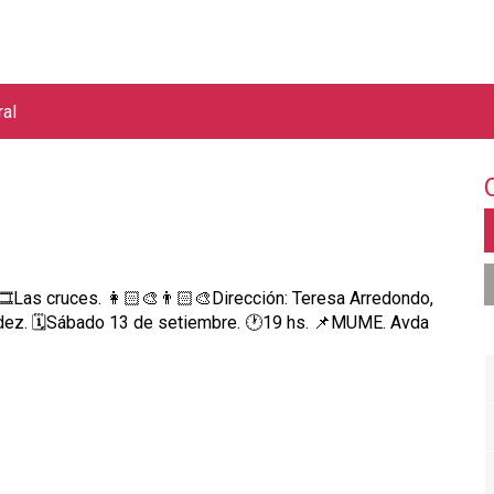
Jump to navigation
ral
️Las cruces. 👩🏻‍🎨👨🏻‍🎨Dirección: Teresa Arredondo,
ez. 🗓️Sábado 13 de setiembre. 🕐19 hs. 📌MUME. Avda