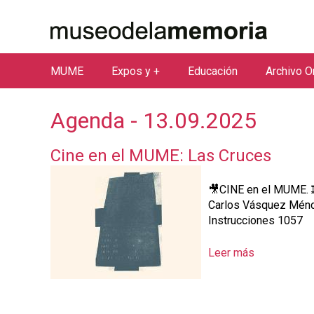
MUME
Expos y +
Educación
Archivo O
M
e
Agenda - 13.09.2025
n
ú
Cine en el MUME: Las Cruces
p
r
🎥CINE en el MUME. 🎞
i
Carlos Vásquez Ménd
n
Instrucciones 1057
c
Leer más
s
i
o
p
b
a
r