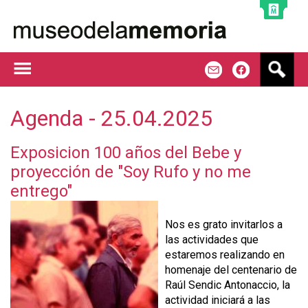
Jump to navigation
B
m
f
u
s
c
Agenda - 25.04.2025
a
r
Exposicion 100 años del Bebe y
proyección de "Soy Rufo y no me
entrego"
Nos es grato invitarlos a
las actividades que
estaremos realizando en
homenaje del centenario de
Raúl Sendic Antonaccio, la
actividad iniciará a las