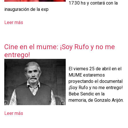
17:30 hs y contará con la
inauguración de la exp
Leer más
s
o
b
r
Cine en el mume: ¡Soy Rufo y no me
e
entrego!
E
x
p
El viernes 25 de abril en el
o
MUME estaremos
s
proyectando el documental
i
¡Soy Rufo y no me entrego!
c
Bebe Sendic en la
i
memoria, de Gonzalo Arijón.
o
n
Leer más
s
1
o
0
b