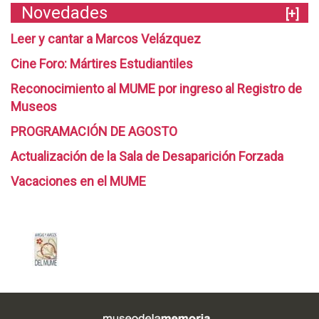
u
Novedades
ó
[+]
f
n
o
Leer y cantar a Marcos Velázquez
d
y
e
Cine Foro: Mártires Estudiantiles
n
"
o
Reconocimiento al MUME por ingreso al Registro de
S
m
Museos
o
e
y
e
PROGRAMACIÓN DE AGOSTO
R
n
u
Actualización de la Sala de Desaparición Forzada
t
f
r
Vacaciones en el MUME
o
e
y
g
n
o
o
!
m
e
e
n
t