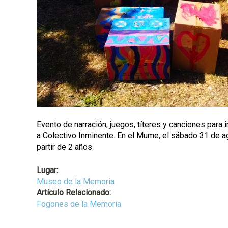
l
Evento de narración, juegos, títeres y canciones para
a Colectivo Inminente. En el Mume, el sábado 31 de agos
partir de 2 años
Lugar:
Museo de la Memoria
Artículo Relacionado:
Fogones de la Memoria