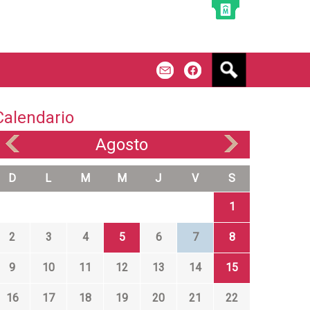
B
m
f
u
s
c
Calendario
a
r
Agosto
«
»
D
L
M
M
J
V
S
1
2
3
4
5
6
7
8
9
10
11
12
13
14
15
16
17
18
19
20
21
22