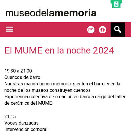
Jump to navigation
B
m
f
u
s
c
El MUME en la noche 2024
a
r
19:30 a 21:00
Cuencos de barro
Nuestras manos tienen memoria, sienten el barro y en la
noche de los museos construyen cuencos.
Experiencia colectiva de creación en barro a cargo del taller
de cerámica del MUME.
21:15
Voces danzadas
Intervención corporal