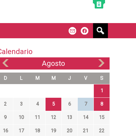
B
m
f
u
s
c
Calendario
a
r
Agosto
«
»
D
L
M
M
J
V
S
1
2
3
4
5
6
7
8
9
10
11
12
13
14
15
16
17
18
19
20
21
22