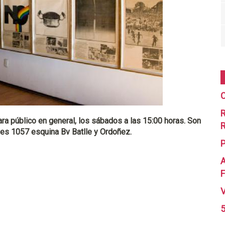
C
R
ra público en general, los sábados a las 15:00 horas. Son
R
ones 1057 esquina Bv Batlle y Ordoñez.
A
F
5