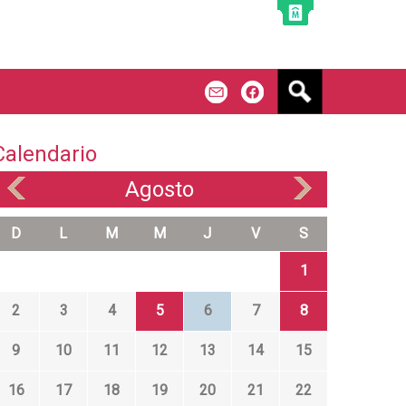
B
m
f
u
s
c
Calendario
a
r
Agosto
«
»
D
L
M
M
J
V
S
1
2
3
4
5
6
7
8
9
10
11
12
13
14
15
16
17
18
19
20
21
22