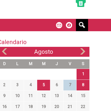
B
m
f
u
s
c
Calendario
a
r
Agosto
«
»
D
L
M
M
J
V
S
1
2
3
4
5
6
7
8
9
10
11
12
13
14
15
16
17
18
19
20
21
22