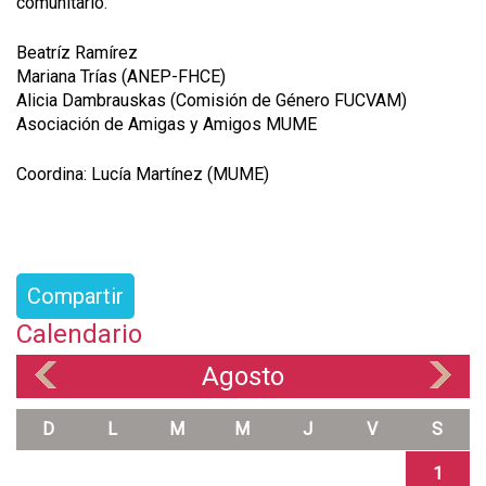
comunitario.
Beatríz Ramírez
Mariana Trías (ANEP-FHCE)
Alicia Dambrauskas (Comisión de Género FUCVAM)
Asociación de Amigas y Amigos MUME
Coordina: Lucía Martínez (MUME)
Compartir
Calendario
Agosto
«
»
D
L
M
M
J
V
S
1