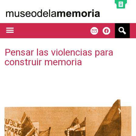
Jump to navigation
B
m
f
u
s
c
Pensar las violencias para
a
construir memoria
r