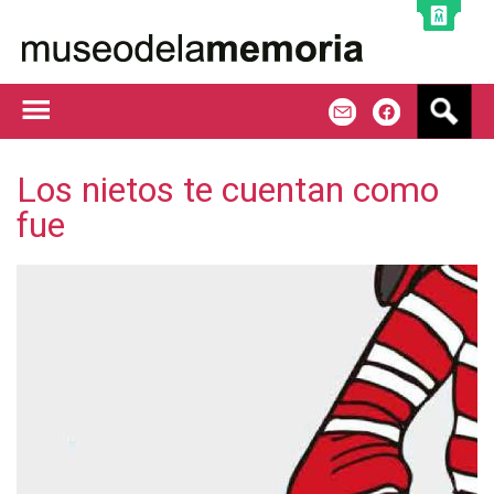
Jump to navigation
B
m
f
u
s
c
Los nietos te cuentan como
a
fue
r