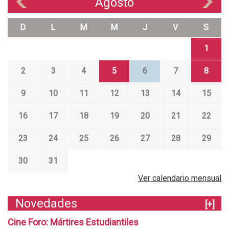
Agosto
«
»
D
L
M
M
J
V
S
1
2
3
4
5
6
7
8
9
10
11
12
13
14
15
16
17
18
19
20
21
22
23
24
25
26
27
28
29
30
31
Ver calendario mensual
Novedades
[+]
Cine Foro: Mártires Estudiantiles