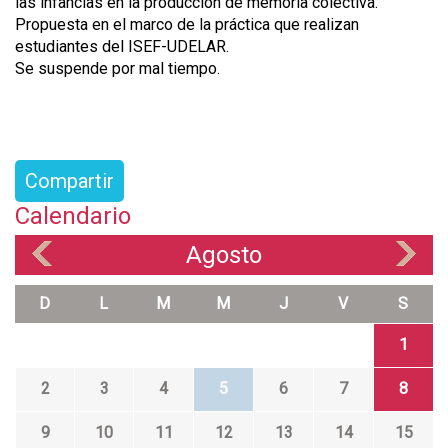
las infancias en la producción de memoria colectiva.
Propuesta en el marco de la práctica que realizan
estudiantes del ISEF-UDELAR.
Se suspende por mal tiempo.
Compartir
Calendario
Agosto
«
»
D
L
M
M
J
V
S
1
2
3
4
5
6
7
8
9
10
11
12
13
14
15