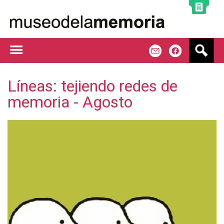
Jump to navigation
B
m
f
u
s
c
Líneas: tejiendo redes de
a
memoria - Agosto
r