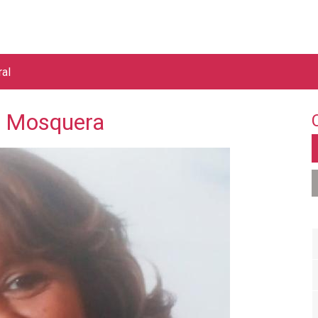
Jump to navigation
ral
a Mosquera