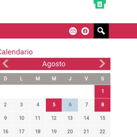
B
m
f
u
s
c
Calendario
a
r
Agosto
«
»
D
L
M
M
J
V
S
1
2
3
4
5
6
7
8
9
10
11
12
13
14
15
16
17
18
19
20
21
22