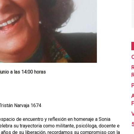
C
R
junio a las 14:00 horas
R
A
F
Tristán Narvaja 1674
n espacio de encuentro y reflexión en homenaje a Sonia
5
elebra su trayectoria como militante, psicóloga, docente e
 años de su liberación, recordamos su compromiso con la