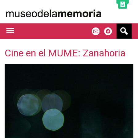
Jump to navigation
B
m
f
u
s
c
Cine en el MUME: Zanahoria
a
r