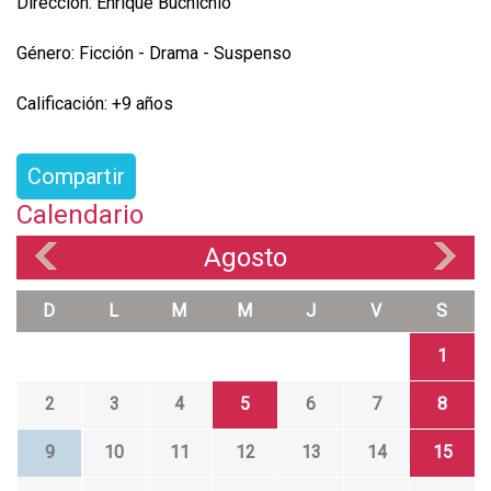
Dirección: Enrique Buchichio
Género: Ficción - Drama - Suspenso
Calificación: +9 años
Compartir
Calendario
Agosto
«
»
D
L
M
M
J
V
S
1
2
3
4
5
6
7
8
9
10
11
12
13
14
15